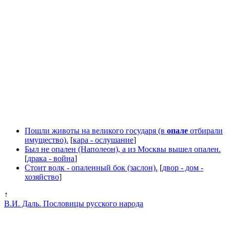
Пошли животы на великого государя (в
опале
отбирали
имущество).
[
кара - ослушание
]
Был не опален (Наполеон), а из Москвы вышел опален.
[
драка - война
]
Стоит волк - опаленный бок (заслон).
[
двор - дом -
хозяйство
]
↑
В.И. Даль. Пословицы русского народа