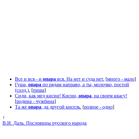
Все и вся - и
опара
вся. На нет и суда нет.
[
много - мало
]
Гуща,
опара
по рядам направо, а ты, молочко, постой
(солд.).
[
пища
]
Сиди, как мед кисни! Кисни,
опара
, на своем квасу!
[
родина - чужбина
]
Та же
опара
, да другой кисель.
[
розное - одно
]
↑
В.И. Даль. Пословицы русского народа