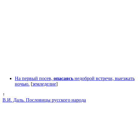
На первый посев,
опасаясь
недоброй встречи, выезжать
ночью.
[
земледелие
]
↑
В.И. Даль. Пословицы русского народа