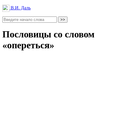
В.И. Даль
Пословицы со словом
«опереться»