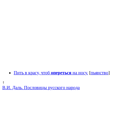
Пить в красу, чтоб
опереться
на носу.
[
пьянство
]
↑
В.И. Даль. Пословицы русского народа