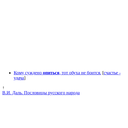
Кому суждено
опиться
, тот обуха не боится.
[
счастье -
удача
]
↑
В.И. Даль. Пословицы русского народа