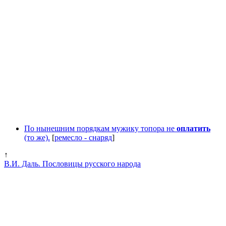
По нынешним порядкам мужику топора не
оплатить
(то же).
[
ремесло - снаряд
]
↑
В.И. Даль. Пословицы русского народа