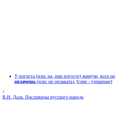
У погоста (или: на, при погосте) живучи, всех не
оплачешь
(или: не оплакать).
[
горе - утешение
]
↑
В.И. Даль. Пословицы русского народа