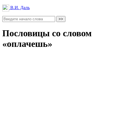
В.И. Даль
Пословицы со словом
«оплачешь»