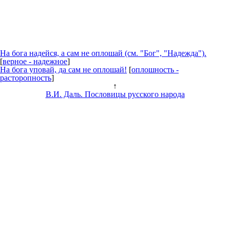
На бога надейся, а сам не
оплошай
(см. "Бог", "Надежда").
[
верное - надежное
]
На бога уповай, да сам не
оплошай
!
[
оплошность -
расторопность
]
↑
В.И. Даль. Пословицы русского народа