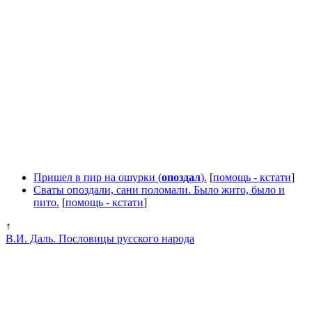
Пришел в пир на ошурки (
опоздал
).
[
помощь - кстати
]
Сваты опоздали, сани поломали. Было жито, было и
пито.
[
помощь - кстати
]
↑
В.И. Даль. Пословицы русского народа