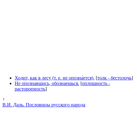
Ходит, как в лесу (т. е. не опозна́ется).
[
толк - бестолочь
]
Не опознавшись, обознаешься.
[
оплошность -
расторопность
]
↑
В.И. Даль. Пословицы русского народа