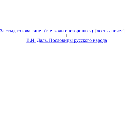
За стыд голова гинет (т. е. коли
опозоришься
).
[
честь - почет
]
↑
В.И. Даль. Пословицы русского народа