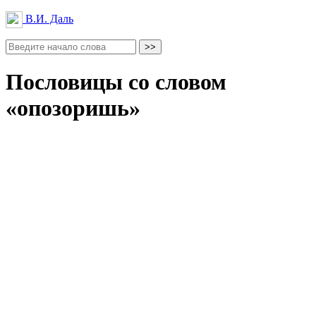
В.И. Даль
Пословицы со словом
«опозоришь»