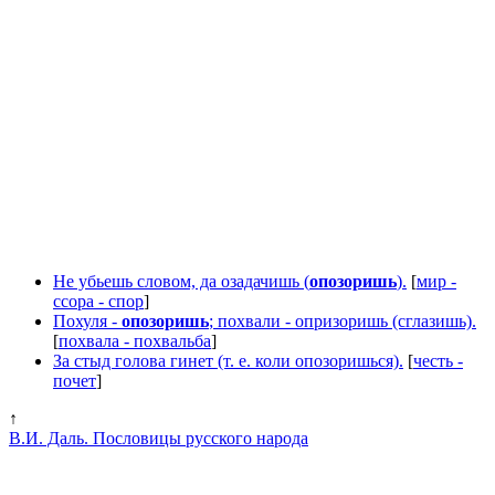
Не убьешь словом, да озадачишь (
опозоришь
).
[
мир -
ссора - спор
]
Похуля -
опозоришь
; похвали - опризоришь (сглазишь).
[
похвала - похвальба
]
За стыд голова гинет (т. е. коли опозоришься).
[
честь -
почет
]
↑
В.И. Даль. Пословицы русского народа