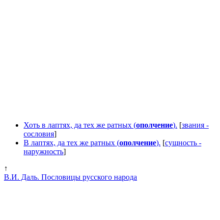
Хоть в лаптях, да тех же ратных (
ополчение
).
[
звания -
сословия
]
В лаптях, да тех же ратных (
ополчение
).
[
сущность -
наружность
]
↑
В.И. Даль. Пословицы русского народа