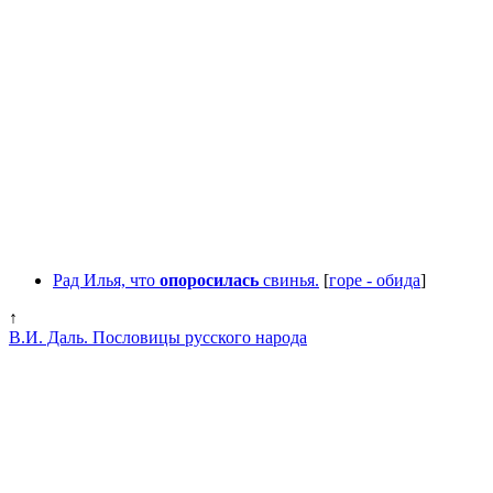
Рад Илья, что
опоросилась
свинья.
[
горе - обида
]
↑
В.И. Даль. Пословицы русского народа