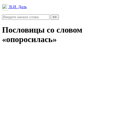
В.И. Даль
Пословицы со словом
«опоросилась»