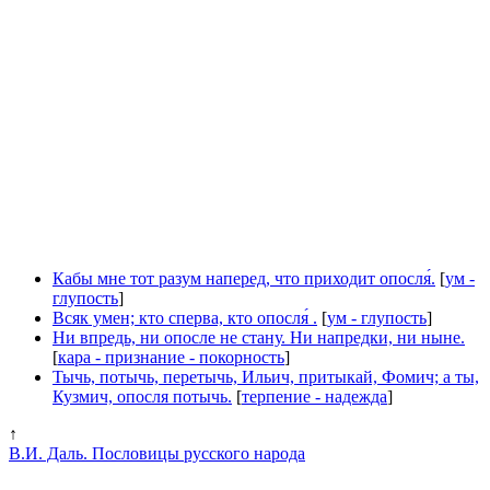
Кабы мне тот разум наперед, что приходит опосля́.
[
ум -
глупость
]
Всяк умен; кто сперва, кто опосля́ .
[
ум - глупость
]
Ни впредь, ни опосле не стану. Ни напредки, ни ныне.
[
кара - признание - покорность
]
Тычь, потычь, перетычь, Ильич, притыкай, Фомич; а ты,
Кузмич, опосля потычь.
[
терпение - надежда
]
↑
В.И. Даль. Пословицы русского народа