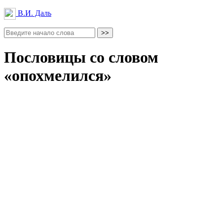
В.И. Даль
Пословицы со словом
«опохмелился»