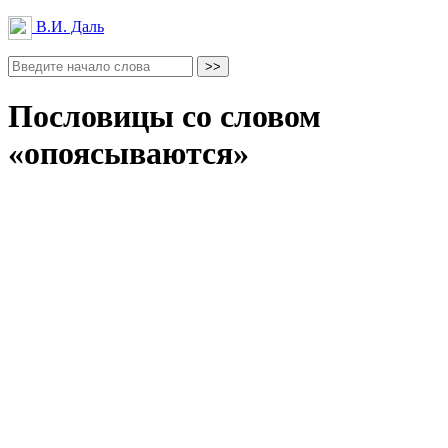
В.И. Даль
Пословицы со словом
«опоясываются»