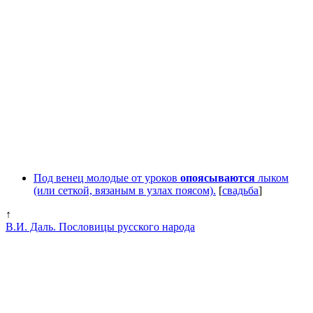
Под венец молодые от уроков
опоясываются
лыком
(или сеткой, вязаным в узлах поясом).
[
свадьба
]
↑
В.И. Даль. Пословицы русского народа