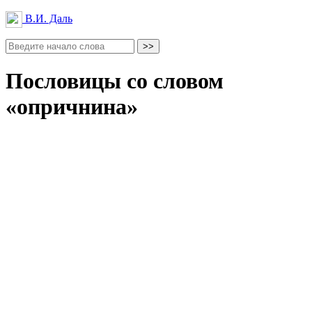
В.И. Даль
Пословицы со словом
«опричнина»