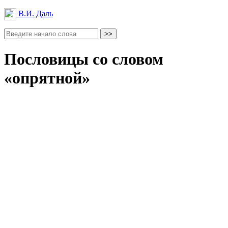
В.И. Даль
Пословицы со словом
«опрятной»