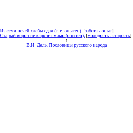
Из семи печей хлебы едал (т. е.
опытен
).
[
забота - опыт
]
Старый ворон не каркнет мимо (
опытен
).
[
молодость - старость
]
↑
В.И. Даль. Пословицы русского народа