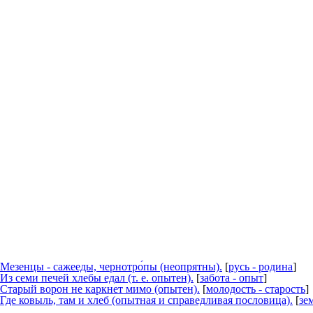
Мезенцы - сажееды, чернотро́пы (неопрятны).
[
русь - родина
]
Из семи печей хлебы едал (т. е. опытен).
[
забота - опыт
]
Старый ворон не каркнет мимо (опытен).
[
молодость - старость
]
Где ковыль, там и хлеб (опытная и справедливая пословица).
[
зе