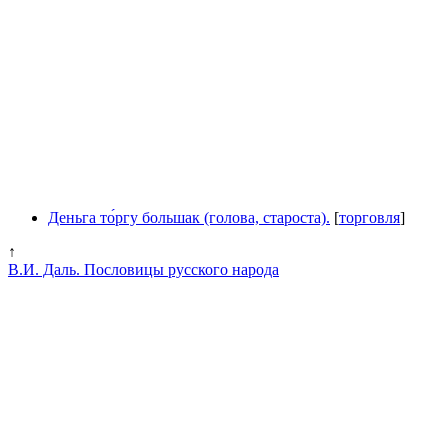
Деньга то́ргу большак (голова, староста).
[
торговля
]
↑
В.И. Даль. Пословицы русского народа