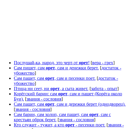
Послушай-ка, народ, это черт-эт
орет
!
[
вера - грех
]
Сам пишет, сам
орет
, сам и денежки берет.
[
достаток -
убожество
]
Сам пашет, сам
орет
, сам и песенки поет.
[
достаток -
убожество
]
Птица ни сеет, ни
орет
, а сыта живет.
[
забота - опыт
]
Корёгский барин: сам
орет
, сам и пашет (Корёга около
Буи).
[
звания - сословия
]
Сам пашет, сам
орет
, сам и дережки берет (однодворец).
[
звания - сословия
]
Сам барин, сам холоп, сам пашет, сам
орет
, сам с
крестьян оброк берет.
[
звания - сословия
]
Кто служит - тужит, а кто
орет
- песенки поет.
[
звания -