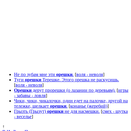
Не по зубам мне эти
орешки
.
[
воля - неволя
]
Туги
орешки
Терешке. Этого орешка не раскусишь.
[
воля - неволя
]
Орешки
дерут прорешки (о лазании по деревьям).
[
игры
- забавы - ловля
]
Чики, чики, чикалочки, один едет на палочке, другой на
тележке, щелкает
орешки
.
[
конанье (жеребий)
]
Грызть (Грызут)
орешки
не для насмешки.
[
смех - шутка
- веселье
]
↑