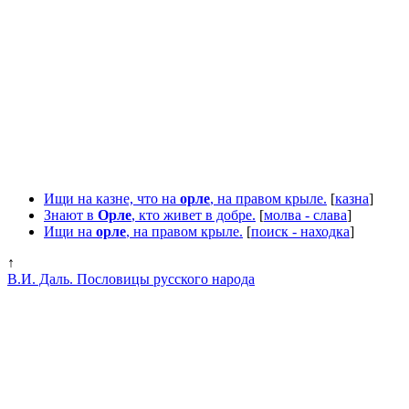
Ищи на казне, что на
орле
, на правом крыле.
[
казна
]
Знают в
Орле
, кто живет в добре.
[
молва - слава
]
Ищи на
орле
, на правом крыле.
[
поиск - находка
]
↑
В.И. Даль. Пословицы русского народа