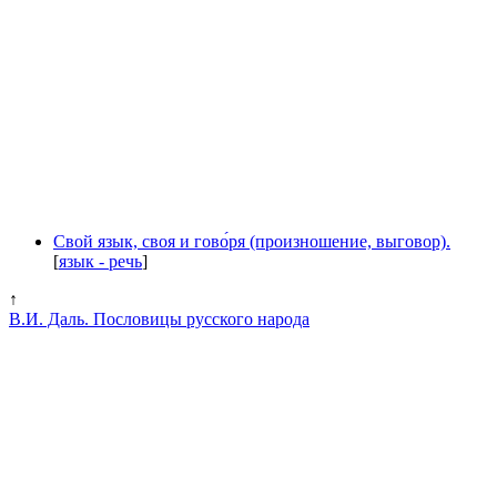
Свой язык, своя и гово́ря (произношение, выговор).
[
язык - речь
]
↑
В.И. Даль. Пословицы русского народа