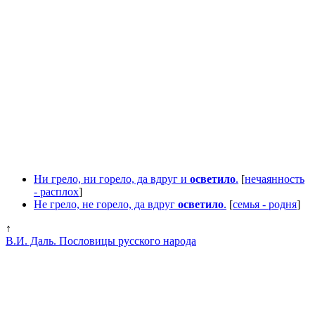
Ни грело, ни горело, да вдруг и
осветило
.
[
нечаянность
- расплох
]
Не грело, не горело, да вдруг
осветило
.
[
семья - родня
]
↑
В.И. Даль. Пословицы русского народа