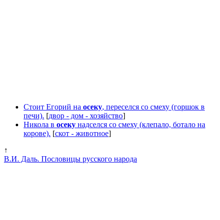
Стоит Егорий на
осеку
, переселся со смеху (горшок в
печи).
[
двор - дом - хозяйство
]
Никола в
осеку
надселся со смеху (клепало, ботало на
корове).
[
скот - животное
]
↑
В.И. Даль. Пословицы русского народа