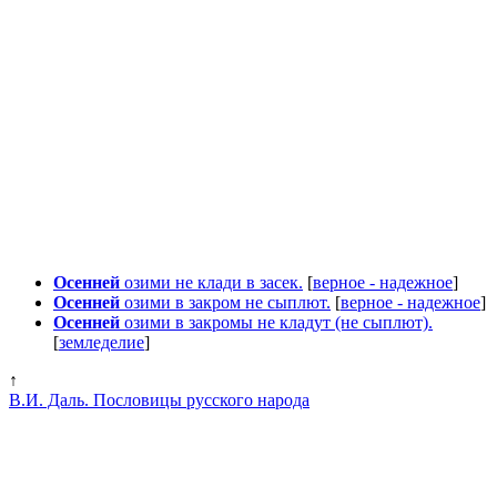
Осенней
озими не клади в засек.
[
верное - надежное
]
Осенней
озими в закром не сыплют.
[
верное - надежное
]
Осенней
озими в закромы не кладут (не сыплют).
[
земледелие
]
↑
В.И. Даль. Пословицы русского народа