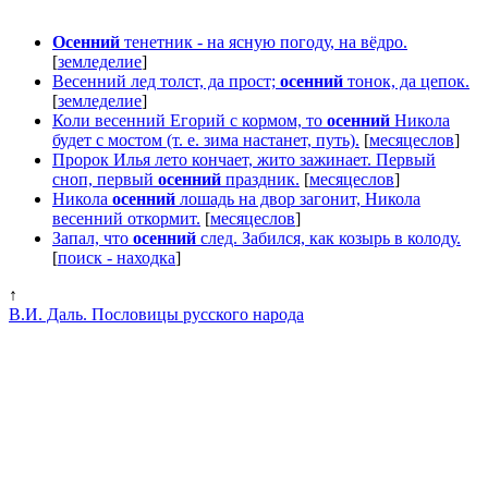
Осенний
тенетник - на ясную погоду, на вёдро.
[
земледелие
]
Весенний лед толст, да прост;
осенний
тонок, да цепок.
[
земледелие
]
Коли весенний Егорий с кормом, то
осенний
Никола
будет с мостом (т. е. зима настанет, путь).
[
месяцеслов
]
Пророк Илья лето кончает, жито зажинает. Первый
сноп, первый
осенний
праздник.
[
месяцеслов
]
Никола
осенний
лошадь на двор загонит, Никола
весенний откормит.
[
месяцеслов
]
Запал, что
осенний
след. Забился, как козырь в колоду.
[
поиск - находка
]
↑
В.И. Даль. Пословицы русского народа