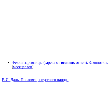
Феклы заревницы (зарева от
осенних
огнен). Замолотки.
[
месяцеслов
]
↑
В.И. Даль. Пословицы русского народа