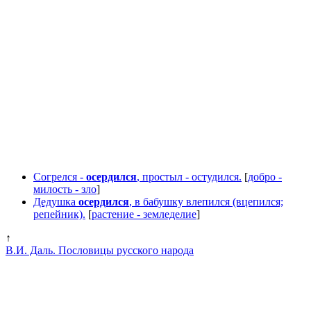
Согрелся -
осердился
, простыл - остудился.
[
добро -
милость - зло
]
Дедушка
осердился
, в бабушку влепился (вцепился;
репейник).
[
растение - земледелие
]
↑
В.И. Даль. Пословицы русского народа