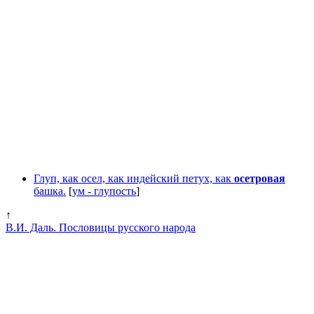
Глуп, как осел, как индейский петух, как
осетровая
башка.
[
ум - глупость
]
↑
В.И. Даль. Пословицы русского народа