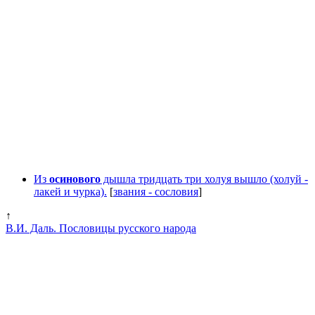
Из
осинового
дышла тридцать три холуя вышло (холуй -
лакей и чурка).
[
звания - сословия
]
↑
В.И. Даль. Пословицы русского народа