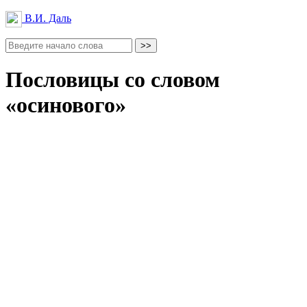
В.И. Даль
Пословицы со словом
«осинового»