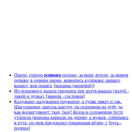
Прело, горело
осиново
полено, за море летело, за морем
церква, в церкви икона, живопись куликова: шишел,
вышел, вон пошел.
[
конанье (жеребий)
]
Из осинового дышла тридцать три холуя вышло (холуй -
лакей и чурка).
[
звания - сословия
]
Калужане: калу́жанин поужинат, а туляк ляжет и так.
Щагольники; щаголь щаглуе, на осиновом на дубу, да
как воскогуркнет: ткау, ткау! Козла в соложеном тесте
утопили (вороны каркали на дереве, а мужик, собираясь
в путь, по ним предсказал товарищам вёдро, с
[
русь -
родина
]