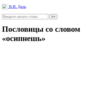
В.И. Даль
Пословицы со словом
«осипнешь»