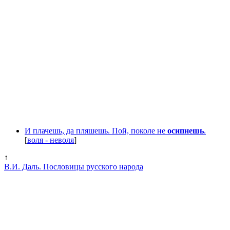
И плачешь, да пляшешь. Пой, поколе не
осипнешь
.
[
воля - неволя
]
↑
В.И. Даль. Пословицы русского народа