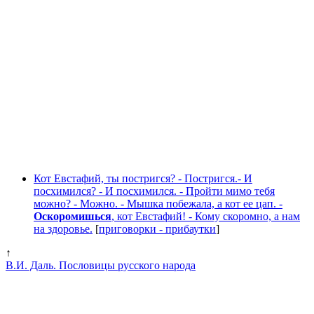
Кот Евстафий, ты постригся? - Постригся.- И
посхимился? - И посхимился. - Пройти мимо тебя
можно? - Можно. - Мышка побежала, а кот ее цап. -
Оскоромишься
, кот Евстафий! - Кому скоромно, а нам
на здоровье.
[
приговорки - прибаутки
]
↑
В.И. Даль. Пословицы русского народа