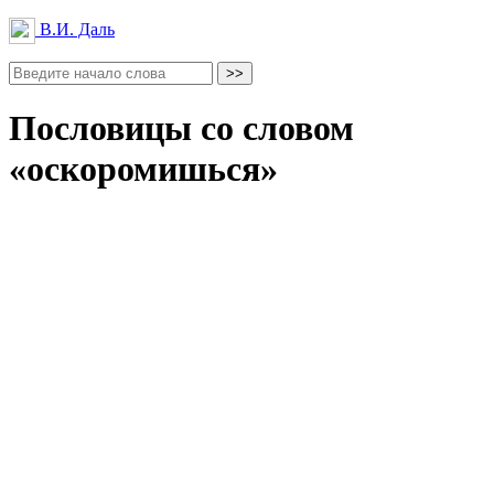
В.И. Даль
Пословицы со словом
«оскоромишься»