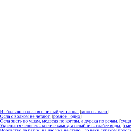
Из большого
осла
все не выйдет слона.
[
много - мало
]
Осла
с волком не четают.
[
розное - одно
]
Осла
знать по ушам, медведя по когтям, а дурака по речам.
[
сущн
Укрепится человек - крепче камня, а ослабнет - слабее воды.
[
сме
Воровство да разум: на час ума не стало - до веку дураком прослы