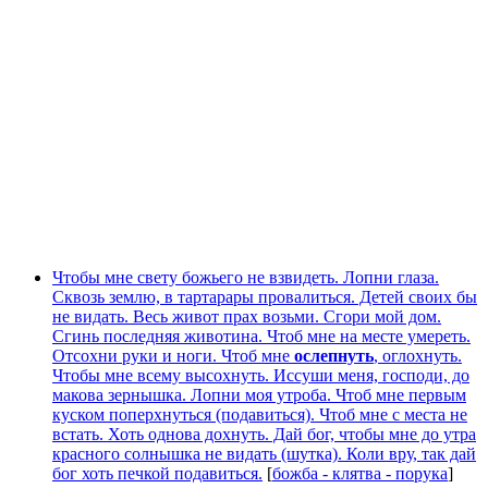
Чтобы мне свету божьего не взвидеть. Лопни глаза.
Сквозь землю, в тартарары провалиться. Детей своих бы
не видать. Весь живот прах возьми. Сгори мой дом.
Сгинь последняя животина. Чтоб мне на месте умереть.
Отсохни руки и ноги. Чтоб мне
ослепнуть
, оглохнуть.
Чтобы мне всему высохнуть. Иссуши меня, господи, до
макова зернышка. Лопни моя утроба. Чтоб мне первым
куском поперхнуться (подавиться). Чтоб мне с места не
встать. Хоть однова дохнуть. Дай бог, чтобы мне до утра
красного солнышка не видать (шутка). Коли вру, так дай
бог хоть печкой подавиться.
[
божба - клятва - порука
]