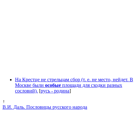
На Крестце не стрельцам сбор (т. е. не место, нейдет. В
Москве были
особые
площади для сходки разных
сословий).
[
русь - родина
]
↑
В.И. Даль. Пословицы русского народа