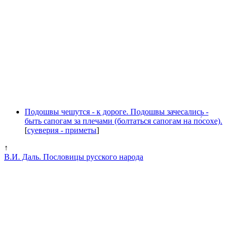
Подошвы чешутся - к дороге. Подошвы зачесались -
быть сапогам за плечами (болтаться сапогам на по́сохе).
[
суеверия - приметы
]
↑
В.И. Даль. Пословицы русского народа