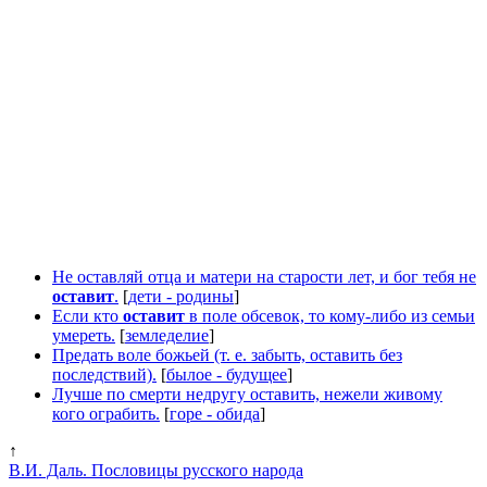
Не оставляй отца и матери на старости лет, и бог тебя не
оставит
.
[
дети - родины
]
Если кто
оставит
в поле обсевок, то кому-либо из семьи
умереть.
[
земледелие
]
Предать воле божьей (т. е. забыть, оставить без
последствий).
[
былое - будущее
]
Лучше по смерти недругу оставить, нежели живому
кого ограбить.
[
горе - обида
]
↑
В.И. Даль. Пословицы русского народа