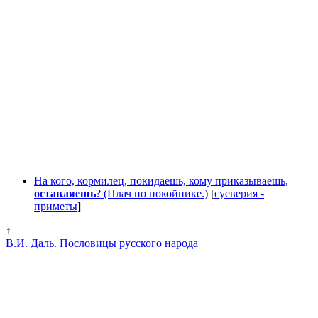
На кого, кормилец, покидаешь, кому приказываешь,
оставляешь
? (Плач по покойнике.)
[
суеверия -
приметы
]
↑
В.И. Даль. Пословицы русского народа