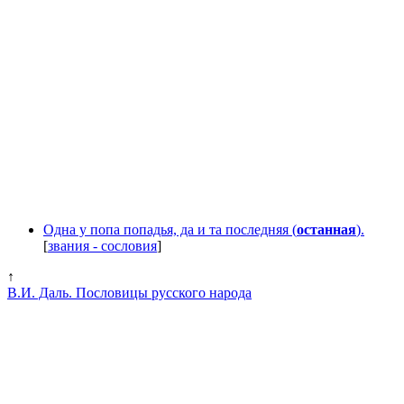
Одна у попа попадья, да и та последняя (
останная
).
[
звания - сословия
]
↑
В.И. Даль. Пословицы русского народа