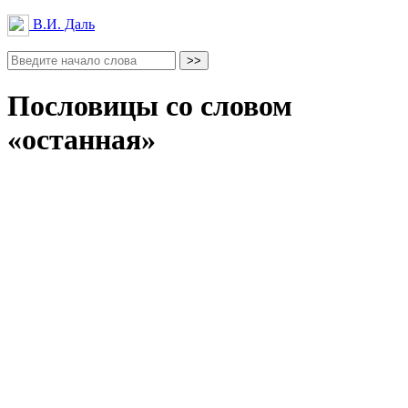
В.И. Даль
Пословицы со словом
«останная»