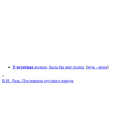
В
остатках
вольна, была бы мне полна.
[
муж - жена
]
↑
В.И. Даль. Пословицы русского народа