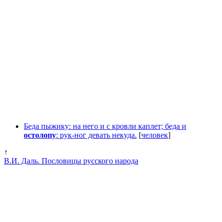
Беда пыжику: на него и с кровли каплет; беда и
остолопу
: рук-ног девать некуда.
[
человек
]
↑
В.И. Даль. Пословицы русского народа