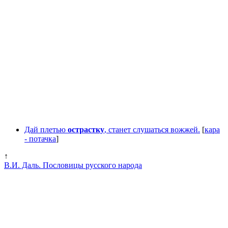
Дай плетью
острастку
, станет слушаться вожжей.
[
кара
- потачка
]
↑
В.И. Даль. Пословицы русского народа