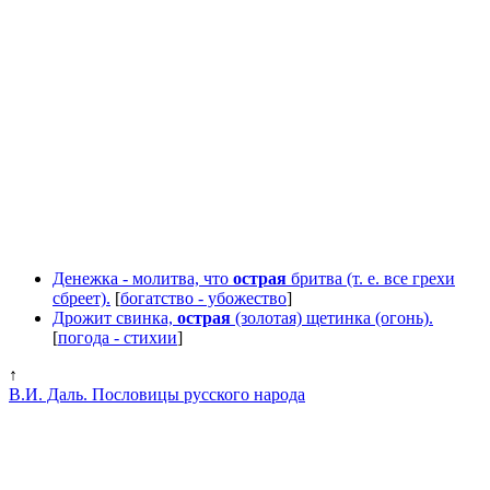
Денежка - молитва, что
острая
бритва (т. е. все грехи
сбреет).
[
богатство - убожество
]
Дрожит свинка,
острая
(золотая) щетинка (огонь).
[
погода - стихии
]
↑
В.И. Даль. Пословицы русского народа