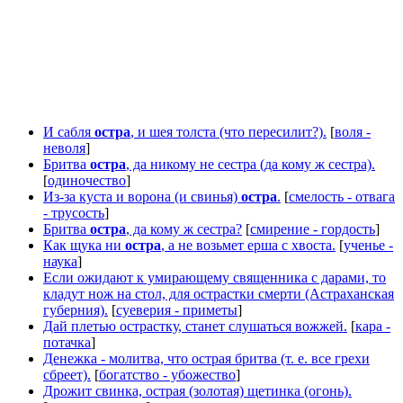
И сабля
остра
, и шея толста (что пересилит?).
[
воля -
неволя
]
Бритва
остра
, да никому не сестра (да кому ж сестра).
[
одиночество
]
Из-за куста и ворона (и свинья)
остра
.
[
смелость - отвага
- трусость
]
Бритва
остра
, да кому ж сестра?
[
смирение - гордость
]
Как щука ни
остра
, а не возьмет ерша с хвоста.
[
ученье -
наука
]
Если ожидают к умирающему священника с дарами, то
кладут нож на стол, для острастки смерти (Астраханская
губерния).
[
суеверия - приметы
]
Дай плетью острастку, станет слушаться вожжей.
[
кара -
потачка
]
Денежка - молитва, что острая бритва (т. е. все грехи
сбреет).
[
богатство - убожество
]
Дрожит свинка, острая (золотая) щетинка (огонь).