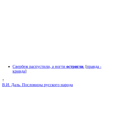
Свербеж распустили, а ногти
остригли
.
[
правда -
кривда
]
↑
В.И. Даль. Пословицы русского народа