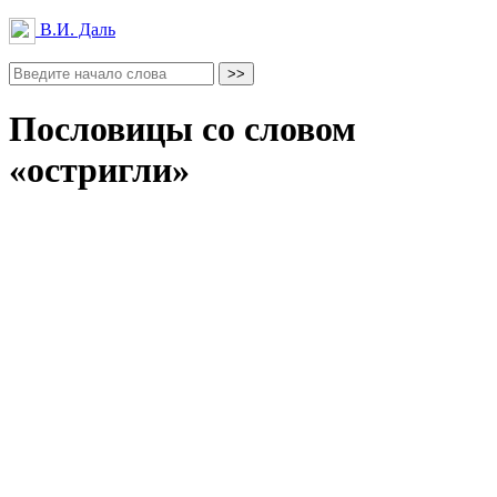
В.И. Даль
Пословицы со словом
«остригли»